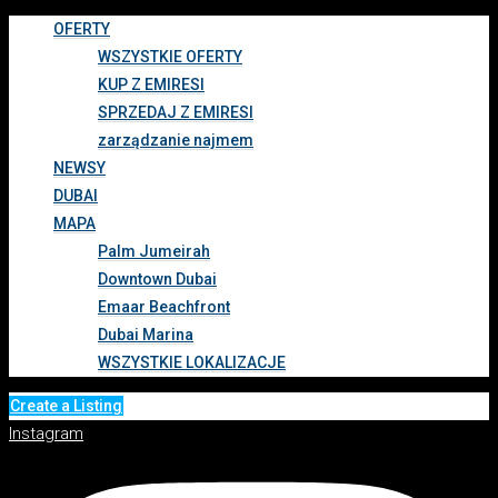
OFERTY
WSZYSTKIE OFERTY
KUP Z EMIRESI
SPRZEDAJ Z EMIRESI
zarządzanie najmem
NEWSY
DUBAI
MAPA
Palm Jumeirah
Downtown Dubai
Emaar Beachfront
Dubai Marina
WSZYSTKIE LOKALIZACJE
Create a Listing
Instagram