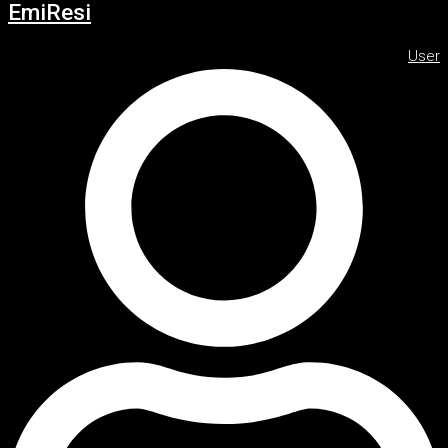
EmiResi
User