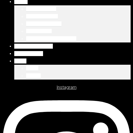
DUBAJ
Palm Jumeirah
Downtown Dubai
Emaar Beachfront
Dubaj Marina
WSZYSTKIE LOKALIZACJE
WSZYSTKIE OFERTY
DEWELOPERZY
Polski
Polski
English
Instagram