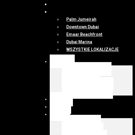
DUBAI
MAPA
Palm Jumeirah
Downtown Dubai
Emaar Beachfront
Dubai Marina
WSZYSTKIE LOKALIZACJE
OFERTY
WSZYSTKIE OFERTY
KUP Z EMIRESI
SPRZEDAJ Z EMIRESI
zarządzanie najmem
NEWSY
DUBAI
MAPA
Palm Jumeirah
Downtown Dubai