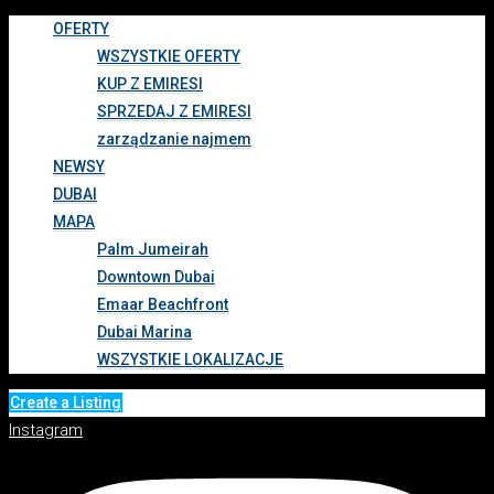
OFERTY
WSZYSTKIE OFERTY
KUP Z EMIRESI
SPRZEDAJ Z EMIRESI
zarządzanie najmem
NEWSY
DUBAI
MAPA
Palm Jumeirah
Downtown Dubai
Emaar Beachfront
Dubai Marina
WSZYSTKIE LOKALIZACJE
Create a Listing
Instagram