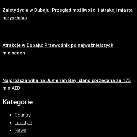
Zalety życia w Dubaju: Przegląd możliwości i atrakcji miasta
przyszłości
Atrakcje w Dubaju: Przewodnik po najważniejszych
miejscach
Najdroższa willa na Jumeirah Bay Island sprzedana za 175
mln AED
Kategorie
Country
Lifestyle
News