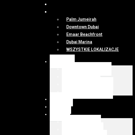
DUBAI
MAPA
Palm Jumeirah
Downtown Dubai
Emaar Beachfront
Dubai Marina
WSZYSTKIE LOKALIZACJE
OFERTY
WSZYSTKIE OFERTY
KUP Z EMIRESI
SPRZEDAJ Z EMIRESI
zarządzanie najmem
NEWSY
DUBAI
MAPA
Palm Jumeirah
Downtown Dubai