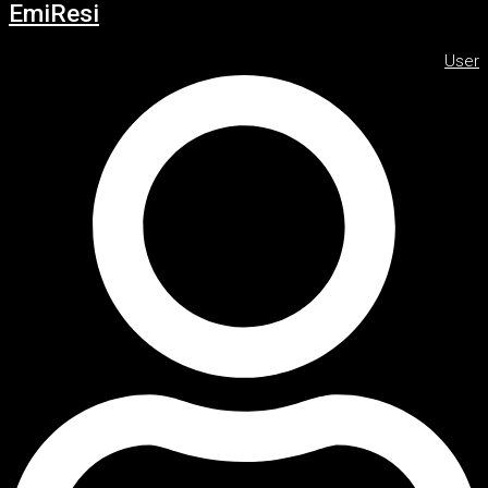
EmiResi
User