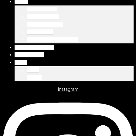
DUBAJ
Palm Jumeirah
Downtown Dubai
Emaar Beachfront
Dubaj Marina
WSZYSTKIE LOKALIZACJE
WSZYSTKIE OFERTY
DEWELOPERZY
Polski
Polski
English
Instagram