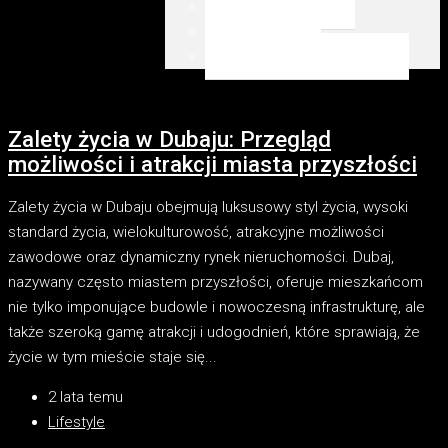
Emaar Beachfront
Dubai Marina
WSZYSTKIE LOKALIZACJE
Zalety życia w Dubaju: Przegląd
możliwości i atrakcji miasta przyszłości
Zalety życia w Dubaju obejmują luksusowy styl życia, wysoki
standard życia, wielokulturowość, atrakcyjne możliwości
zawodowe oraz dynamiczny rynek nieruchomości. Dubaj,
nazywany często miastem przyszłości, oferuje mieszkańcom
nie tylko imponujące budowle i nowoczesną infrastrukturę, ale
także szeroką gamę atrakcji i udogodnień, które sprawiają, że
życie w tym mieście staje się...
2 lata temu
Lifestyle