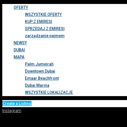
OFERTY
WSZYSTKIE OFERTY
KUP Z EMIRESI
SPRZEDAJ Z EMIRESI
zarządzanie najmem
NEWSY
DUBAI
MAPA
Palm Jumeirah
Downtown Dubai
Emaar Beachfront
Dubai Marina
WSZYSTKIE LOKALIZACJE
Create a Listing
Instagram