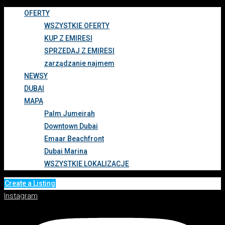
OFERTY
WSZYSTKIE OFERTY
KUP Z EMIRESI
SPRZEDAJ Z EMIRESI
zarządzanie najmem
NEWSY
DUBAI
MAPA
Palm Jumeirah
Downtown Dubai
Emaar Beachfront
Dubai Marina
WSZYSTKIE LOKALIZACJE
Create a Listing
Instagram