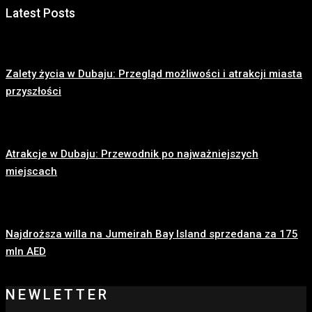
Latest Posts
Zalety życia w Dubaju: Przegląd możliwości i atrakcji miasta
przyszłości
Atrakcje w Dubaju: Przewodnik po najważniejszych
miejscach
Najdroższa willa na Jumeirah Bay Island sprzedana za 175
mln AED
NEWLETTER