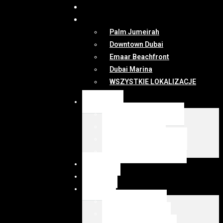
DUBAI
MAPA
Palm Jumeirah
Downtown Dubai
Emaar Beachfront
Dubai Marina
WSZYSTKIE LOKALIZACJE
OFERTY
WSZYSTKIE OFERTY
KUP Z EMIRESI
SPRZEDAJ Z EMIRESI
zarządzanie najmem
NEWSY
DUBAI
MAPA
Palm Jumeirah
Downtown Dubai