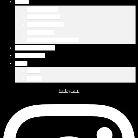
DUBAJ
Palm Jumeirah
Downtown Dubai
Emaar Beachfront
Dubaj Marina
WSZYSTKIE LOKALIZACJE
WSZYSTKIE OFERTY
DEWELOPERZY
Polski
Polski
English
Instagram