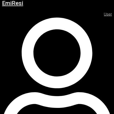
EmiResi
User