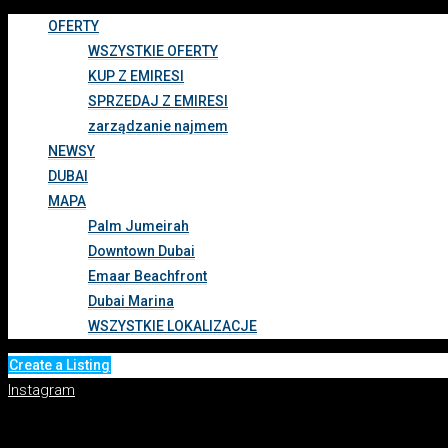
OFERTY
WSZYSTKIE OFERTY
KUP Z EMIRESI
SPRZEDAJ Z EMIRESI
zarządzanie najmem
NEWSY
DUBAI
MAPA
Palm Jumeirah
Downtown Dubai
Emaar Beachfront
Dubai Marina
WSZYSTKIE LOKALIZACJE
Create a Listing
Instagram