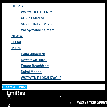
OFERTY
WSZYSTKIE OFERTY
KUP Z EMIRESI
SPRZEDAJ Z EMIRESI
zarządzanie najmem
NEWSY
DUBAI
MAPA
Palm Jumeirah
Downtown Dubai
Emaar Beachfront
Dubai Marina
WSZYSTKIE LOKALIZACJE
Create a Listing
EmiResi
OFERTY
WSZYSTKIE OFER