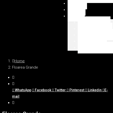
NEWSY
DUBAI
MAPA
Palm Jumeirah
Downtown Dubai
Emaar Beachfront
Dubai Marina
WSZYSTKIE LOKAL
Home
Floarea Grande
WhatsApp
Facebook
Twitter
Pinterest
Linkedin
E-
mail