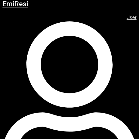
EmiResi
User