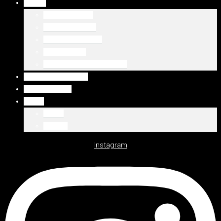
DUBAJ
Palm Jumeirah
Downtown Dubai
Emaar Beachfront
Dubaj Marina
WSZYSTKIE LOKALIZACJE
WSZYSTKIE OFERTY
DEWELOPERZY
Polski
Polski
English
Instagram