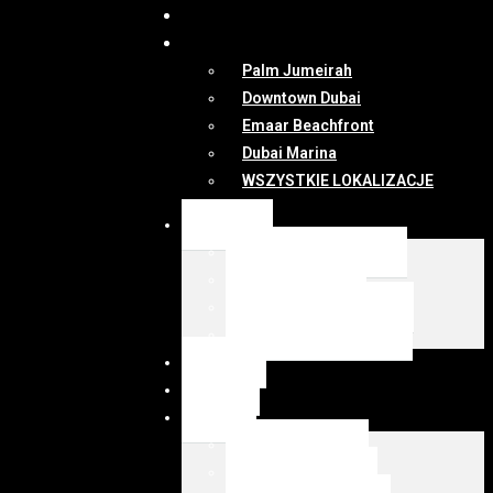
DUBAI
MAPA
Palm Jumeirah
Downtown Dubai
Emaar Beachfront
Dubai Marina
WSZYSTKIE LOKALIZACJE
OFERTY
WSZYSTKIE OFERTY
KUP Z EMIRESI
SPRZEDAJ Z EMIRESI
zarządzanie najmem
NEWSY
DUBAI
MAPA
Palm Jumeirah
Downtown Dubai