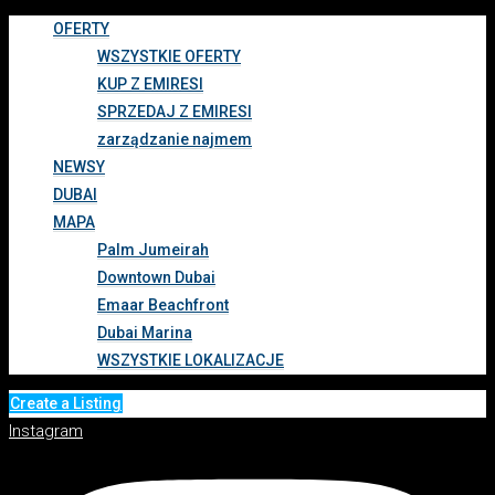
OFERTY
WSZYSTKIE OFERTY
KUP Z EMIRESI
SPRZEDAJ Z EMIRESI
zarządzanie najmem
NEWSY
DUBAI
MAPA
Palm Jumeirah
Downtown Dubai
Emaar Beachfront
Dubai Marina
WSZYSTKIE LOKALIZACJE
Create a Listing
Instagram