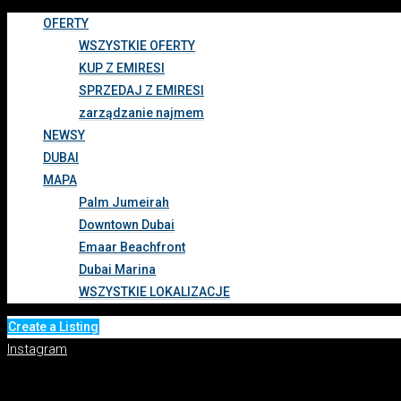
OFERTY
WSZYSTKIE OFERTY
KUP Z EMIRESI
SPRZEDAJ Z EMIRESI
zarządzanie najmem
NEWSY
DUBAI
MAPA
Palm Jumeirah
Downtown Dubai
Emaar Beachfront
Dubai Marina
WSZYSTKIE LOKALIZACJE
Create a Listing
Instagram